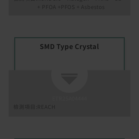
+ PFOA +PFOS + Asbestos
SMD Type Crystal
ETR25A04444
檢測項目:
REACH