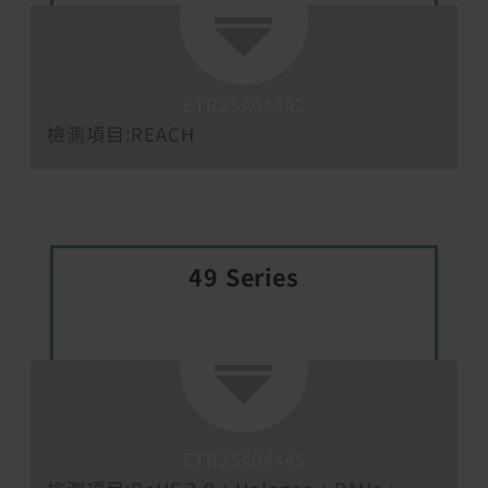
ETR25A04442
檢測項目:
REACH
49 Series
ETR25A04445