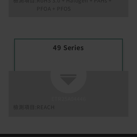
檢測項目:
RoHS 3.0 + Halogen + PAHs +
PFOA + PFOS
49 Series
ETR25A04446
檢測項目:
REACH