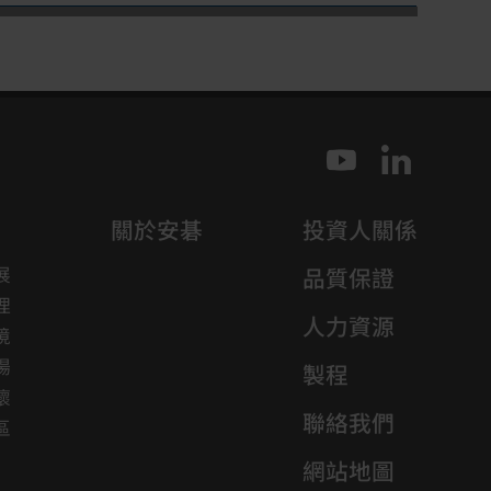
關於安碁
投資人關係
展
品質保證
理
人力資源
境
場
製程
懷
聯絡我們
區
網站地圖