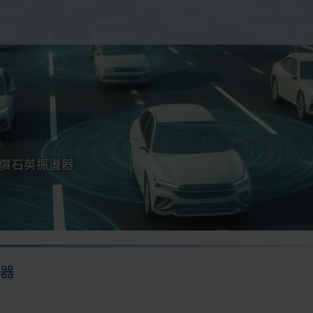
償石英振盪器
器